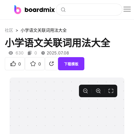
博思白板
>
社区
小学语文关联词用法大全
社区资源
小学语文关联词用法大全
下载
630
0
2025.07.08
会员
0
0
下载模板
企业服务
私有化部署
客户案例
支持