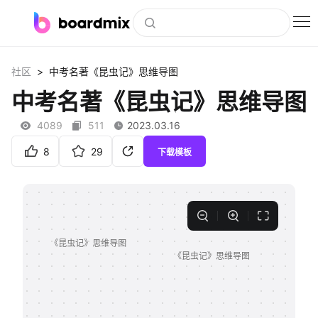
博思白板
>
社区
中考名著《昆虫记》思维导图
社区资源
中考名著《昆虫记》思维导图
下载
4089
511
2023.03.16
会员
8
29
下载模板
企业服务
私有化部署
客户案例
支持