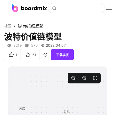
博思白板
>
社区
波特价值链模型
社区资源
波特价值链模型
下载
3219
570
2023.04.07
会员
1
51
下载模板
企业服务
私有化部署
客户案例
支持