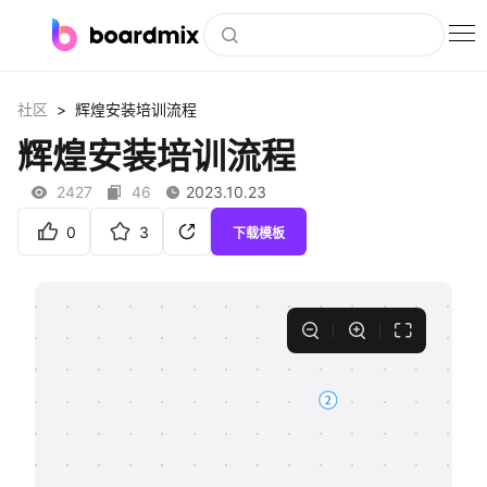
博思白板
>
社区
辉煌安装培训流程
社区资源
辉煌安装培训流程
下载
2427
46
2023.10.23
会员
0
3
下载模板
企业服务
私有化部署
客户案例
支持