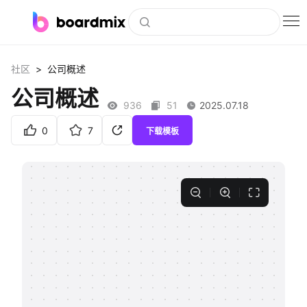
博思白板
>
社区
公司概述
社区资源
公司概述
936
51
2025.07.18
下载
0
7
下载模板
会员
企业服务
私有化部署
客户案例
支持