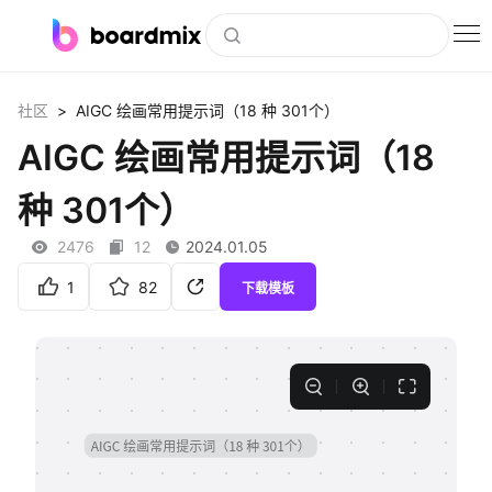
博思白板
>
社区
AIGC 绘画常用提示词（18 种 301个）
社区资源
AIGC 绘画常用提示词（18
下载
种 301个）
会员
2476
12
2024.01.05
企业服务
1
82
下载模板
私有化部署
客户案例
支持