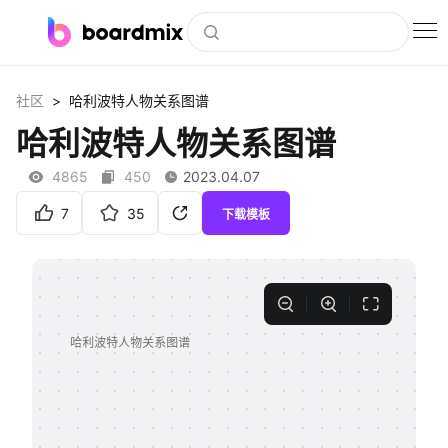
博思白板
>
社区
哈利波特人物关系图谱
社区资源
哈利波特人物关系图谱
下载
4865
450
2023.04.07
会员
7
35
下载模板
企业服务
私有化部署
客户案例
支持