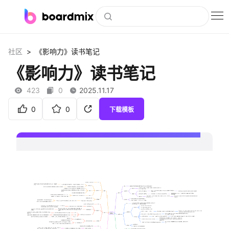
博思白板
>
社区
《影响力》读书笔记
社区资源
《影响力》读书笔记
下载
423
0
2025.11.17
会员
0
0
下载模板
企业服务
私有化部署
客户案例
支持