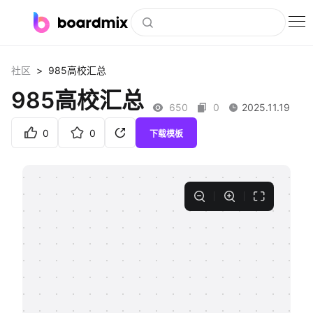
博思白板
>
社区
985高校汇总
社区资源
985高校汇总
650
0
2025.11.19
下载
0
0
下载模板
会员
企业服务
私有化部署
客户案例
支持