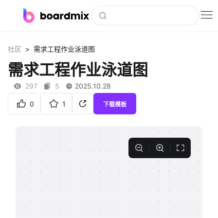
博思白板
>
社区
需求工程作业泳道图
社区资源
需求工程作业泳道图
下载
297
5
2025.10.28
会员
0
1
下载模板
企业服务
私有化部署
客户案例
支持