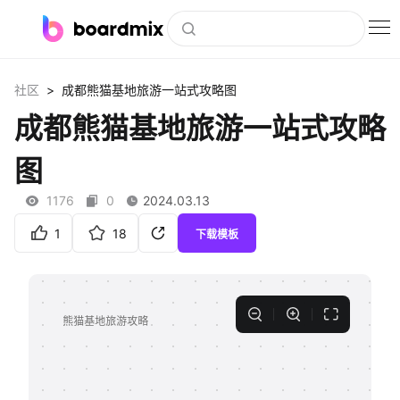
博思白板
>
社区
成都熊猫基地旅游一站式攻略图
社区资源
成都熊猫基地旅游一站式攻略
下载
图
会员
1176
0
2024.03.13
企业服务
1
18
下载模板
私有化部署
客户案例
支持