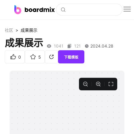
博思白板
>
社区
成果展示
社区资源
成果展示
1041
121
2024.04.28
下载
0
5
下载模板
会员
企业服务
私有化部署
客户案例
支持