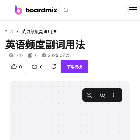
博思白板
>
社区
英语频度副词用法
社区资源
英语频度副词用法
下载
747
0
2025.07.25
会员
0
0
下载模板
企业服务
私有化部署
客户案例
支持