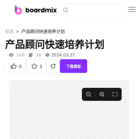
博思白板
>
社区
产品顾问快速培养计划
社区资源
产品顾问快速培养计划
下载
349
36
2024.03.27
会员
0
2
下载模板
企业服务
私有化部署
客户案例
支持