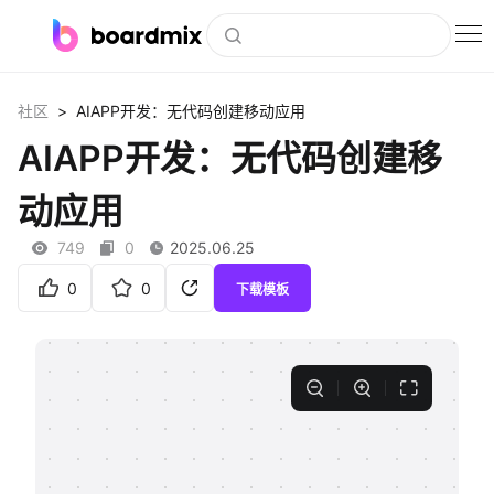
博思白板
>
社区
AIAPP开发：无代码创建移动应用
社区资源
AIAPP开发：无代码创建移
下载
动应用
会员
749
0
2025.06.25
企业服务
0
0
下载模板
私有化部署
客户案例
支持