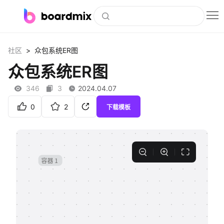
博思白板
>
社区
众包系统ER图
社区资源
众包系统ER图
下载
346
3
2024.04.07
会员
0
2
下载模板
企业服务
私有化部署
客户案例
支持