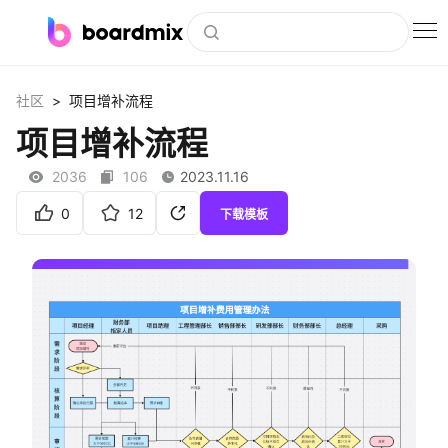
博思白板
>
社区
项目增补流程
社区资源
项目增补流程
下载
2036
106
2023.11.16
会员
0
12
下载模板
企业服务
私有化部署
客户案例
支持