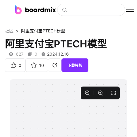
博思白板
>
社区
阿里支付宝PTECH模型
社区资源
阿里支付宝PTECH模型
下载
627
0
2024.12.16
会员
0
10
下载模板
企业服务
私有化部署
客户案例
支持