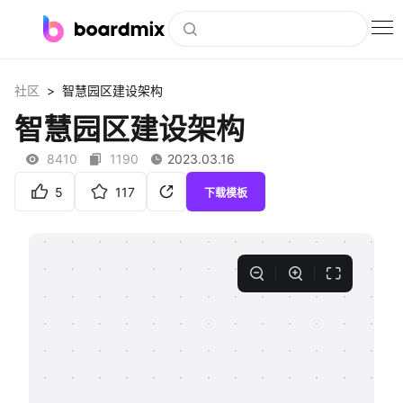
博思白板
>
社区
智慧园区建设架构
社区资源
智慧园区建设架构
下载
8410
1190
2023.03.16
会员
5
117
下载模板
企业服务
私有化部署
客户案例
支持