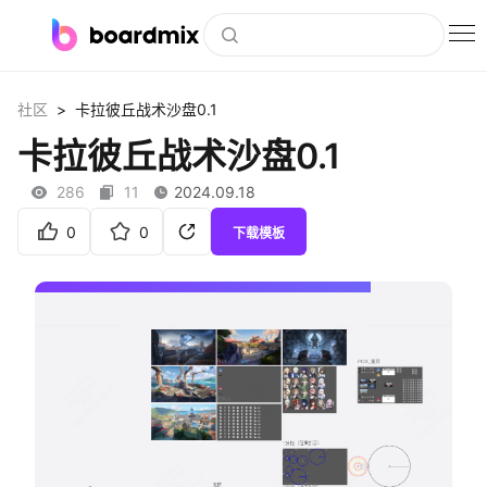
博思白板
>
社区
卡拉彼丘战术沙盘0.1
社区资源
卡拉彼丘战术沙盘0.1
下载
286
11
2024.09.18
会员
0
0
下载模板
企业服务
私有化部署
客户案例
支持