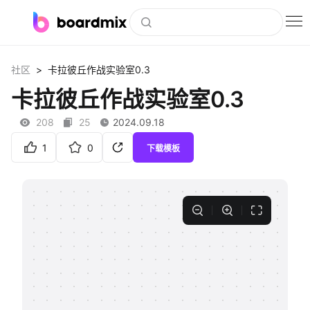
博思白板
>
社区
卡拉彼丘作战实验室0.3
社区资源
卡拉彼丘作战实验室0.3
下载
208
25
2024.09.18
会员
1
0
下载模板
企业服务
私有化部署
客户案例
支持