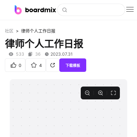
博思白板
>
社区
律师个人工作日报
社区资源
律师个人工作日报
下载
533
36
2023.07.31
会员
0
4
下载模板
企业服务
私有化部署
客户案例
支持