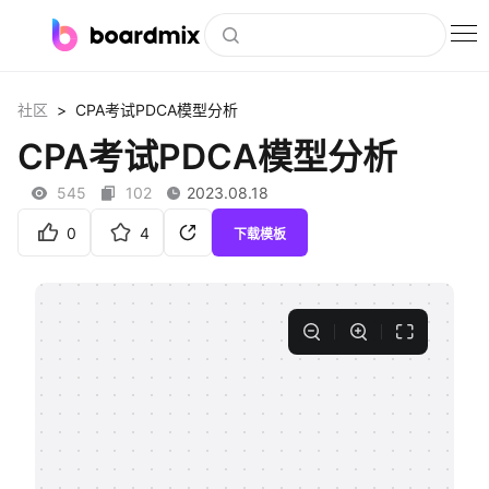
博思白板
>
社区
CPA考试PDCA模型分析
社区资源
CPA考试PDCA模型分析
下载
545
102
2023.08.18
会员
0
4
下载模板
企业服务
私有化部署
客户案例
支持