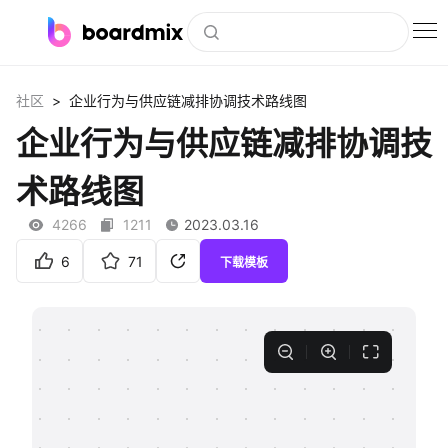
博思白板
>
社区
企业行为与供应链减排协调技术路线图
社区资源
企业行为与供应链减排协调技
下载
术路线图
会员
4266
1211
2023.03.16
企业服务
6
71
下载模板
私有化部署
客户案例
支持