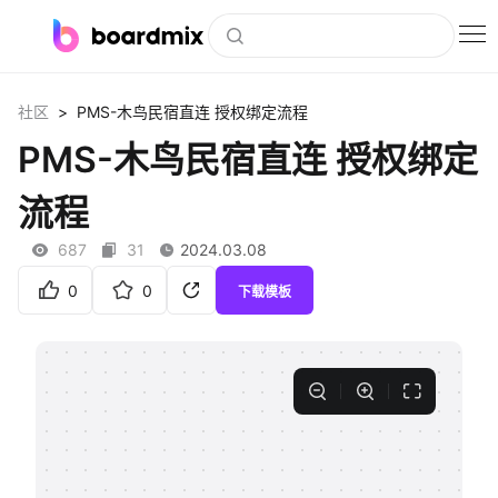
博思白板
>
社区
PMS-木鸟民宿直连 授权绑定流程
社区资源
PMS-木鸟民宿直连 授权绑定
下载
流程
会员
687
31
2024.03.08
企业服务
0
0
下载模板
私有化部署
客户案例
支持