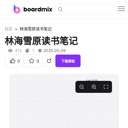
博思白板
>
社区
林海雪原读书笔记
社区资源
林海雪原读书笔记
下载
412
7
2025.05.09
会员
0
0
下载模板
企业服务
私有化部署
客户案例
支持