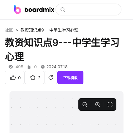
博思白板
>
社区
教资知识点9---中学生学习心理
社区资源
教资知识点9---中学生学习
下载
心理
会员
495
0
2024.07.18
企业服务
0
2
下载模板
私有化部署
客户案例
支持