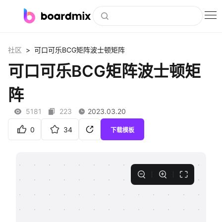
博思白板
>
社区
可口可乐BCG矩阵波士顿矩阵
社区资源
可口可乐BCG矩阵波士顿矩
下载
阵
会员
5181
223
2023.03.20
企业服务
0
34
下载模板
私有化部署
客户案例
支持