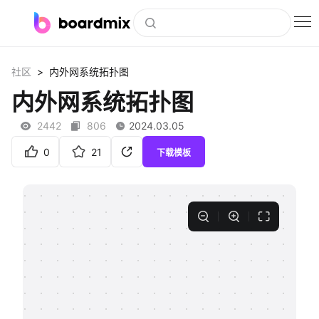
博思白板
>
社区
内外网系统拓扑图
社区资源
内外网系统拓扑图
下载
2442
806
2024.03.05
会员
0
21
下载模板
企业服务
私有化部署
客户案例
支持