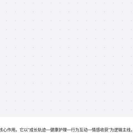
核心作用。它以“成长轨迹—健康护理—行为互动—情感收获”为逻辑主线