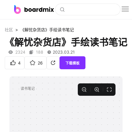
博思白板
>
社区
《解忧杂货店》手绘读书笔记
社区资源
《解忧杂货店》手绘读书笔记
下载
2324
188
2023.03.21
会员
4
26
下载模板
企业服务
私有化部署
客户案例
支持