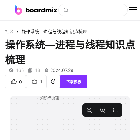
博思白板
>
社区
操作系统—进程与线程知识点梳理
社区资源
操作系统—进程与线程知识点
下载
梳理
会员
165
13
2024.07.29
企业服务
0
1
下载模板
私有化部署
客户案例
支持