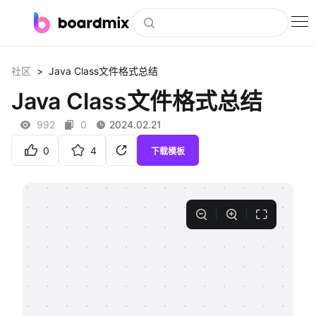
博思白板
>
社区
Java Class文件格式总结
社区资源
Java Class文件格式总结
下载
992
0
2024.02.21
会员
0
4
下载模板
企业服务
私有化部署
客户案例
支持