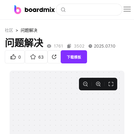
博思白板
>
社区
问题解决
社区资源
问题解决
1761
3502
2025.07.10
下载
0
63
下载模板
会员
企业服务
私有化部署
客户案例
支持