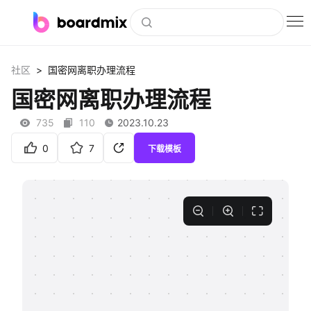
博思白板
>
社区
国密网离职办理流程
社区资源
国密网离职办理流程
下载
735
110
2023.10.23
会员
0
7
下载模板
企业服务
私有化部署
客户案例
支持