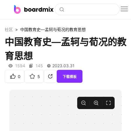
博思白板
>
社区
中国教育史—孟轲与荀况的教育思想
社区资源
中国教育史—孟轲与荀况的教
下载
育思想
会员
1594
145
2023.03.31
企业服务
0
5
下载模板
私有化部署
客户案例
支持