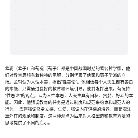
帮助中心
知识分享社区
孟轲（孟子）和荀况（荀子）都是中国战国时期的著名哲学家，他
们对教育思想有着独特的见解，分别代表了儒家和荀子学派的立
场。孟轲认为人性本善，提倡“性善论”。他相信每个人天生都有善良
的本能，只需通过良好的教育和环境引导，使其发挥出来。荀况持
“性恶论”的观点，认为人性本恶，人天生具有自私、贪婪、好斗的本
能。因此，他强调教育的任务是通过制度和规范来约束和规范人的
行为。 孟轲强调修身立德、仁爱，强调内在道德的培养，而荀况注
重外在的规范和制度。这两种观点为后来对人格塑造和教育方法的
思考提供了不同的启示。