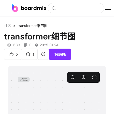
博思白板
>
社区
transformer细节图
社区资源
transformer细节图
下载
633
0
2025.01.24
会员
0
1
下载模板
企业服务
私有化部署
客户案例
支持