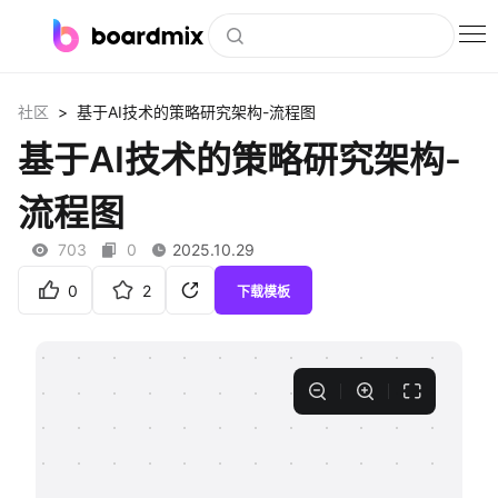
博思白板
>
社区
基于AI技术的策略研究架构-流程图
社区资源
基于AI技术的策略研究架构-
下载
流程图
会员
703
0
2025.10.29
企业服务
0
2
下载模板
私有化部署
客户案例
支持