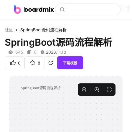
博思白板
>
社区
SpringBoot源码流程解析
社区资源
SpringBoot源码流程解析
下载
645
0
2023.11.10
会员
0
8
下载模板
企业服务
私有化部署
客户案例
支持