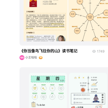
boardmix
《你当像鸟飞往你的山》读书笔记
1749
小王咕咕
咕咕
boardmix