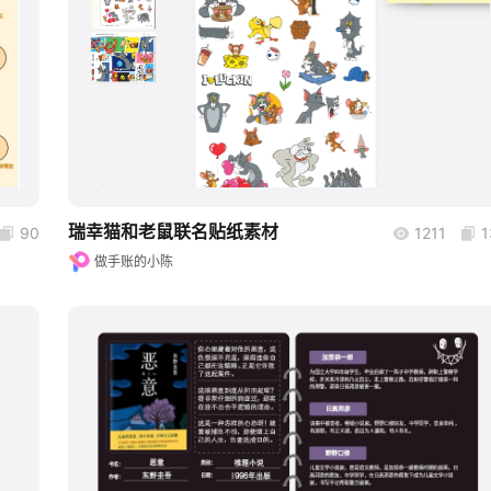
boardmix
瑞幸猫和老鼠联名贴纸素材
90
1211
1
做手账的小陈
boardmix