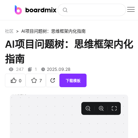
博思白板
>
社区
AI项目问题树：思维框架内化指南
社区资源
AI项目问题树：思维框架内化
下载
指南
会员
247
1
2025.09.28
企业服务
0
7
下载模板
私有化部署
客户案例
支持