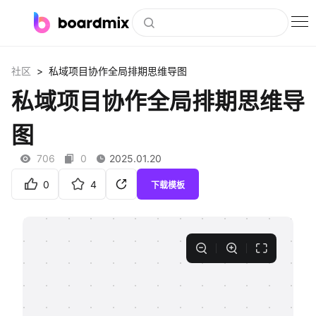
博思白板
>
社区
私域项目协作全局排期思维导图
社区资源
私域项目协作全局排期思维导
下载
图
会员
706
0
2025.01.20
企业服务
0
4
下载模板
私有化部署
客户案例
支持