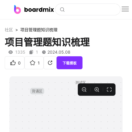
博思白板
>
社区
项目管理题知识梳理
社区资源
项目管理题知识梳理
下载
1335
1
2024.05.08
会员
0
1
下载模板
企业服务
私有化部署
客户案例
支持