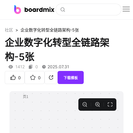
博思白板
>
社区
企业数字化转型全链路架构-5张
社区资源
企业数字化转型全链路架
下载
构-5张
会员
1412
0
2025.07.31
企业服务
0
0
下载模板
私有化部署
客户案例
支持