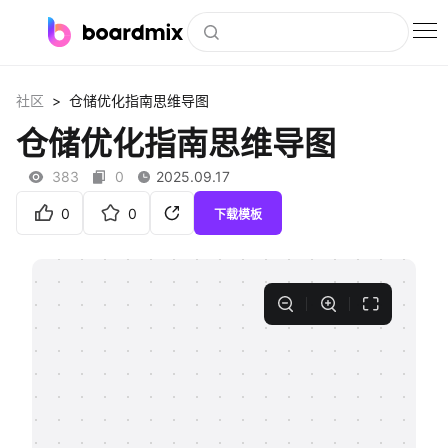
博思白板
>
社区
仓储优化指南思维导图
社区资源
仓储优化指南思维导图
下载
383
0
2025.09.17
会员
0
0
下载模板
企业服务
私有化部署
客户案例
支持