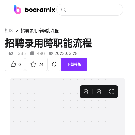
博思白板
>
社区
招聘录用跨职能流程
社区资源
招聘录用跨职能流程
下载
1335
496
2023.03.28
会员
0
24
下载模板
企业服务
私有化部署
客户案例
支持