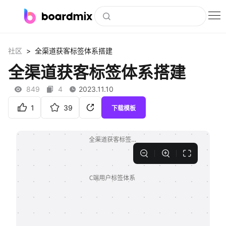
博思白板
>
社区
全渠道获客标签体系搭建
社区资源
全渠道获客标签体系搭建
下载
849
4
2023.11.10
会员
1
39
下载模板
企业服务
私有化部署
客户案例
支持