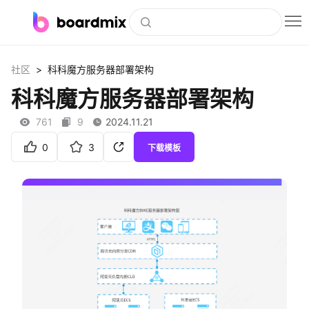
博思白板
>
社区
科科魔方服务器部署架构
社区资源
科科魔方服务器部署架构
下载
761
9
2024.11.21
会员
0
3
下载模板
企业服务
私有化部署
客户案例
支持