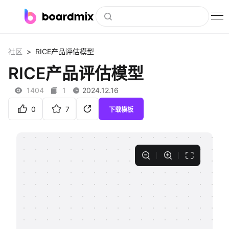
博思白板
>
社区
RICE产品评估模型
社区资源
RICE产品评估模型
下载
1404
1
2024.12.16
会员
0
7
下载模板
企业服务
私有化部署
客户案例
支持