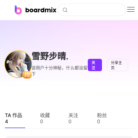
博思白板
社区资源
下载
雪野步晴.
关
分享主
会员
该用户十分神秘，什么都没留
注
页
下
企业服务
私有化部署
客户案例
TA 作品
收藏
关注
粉丝
4
0
0
0
支持